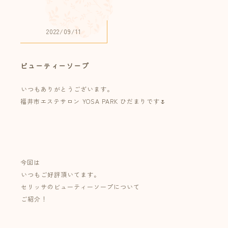
2022/09/11
ビューティーソープ
⁡いつもありがとうございます。⁡
福井市エステサロン ⁡YOSA PARK ひだまりです🌷⁡
⁡⁡
⁡⁡
⁡
今回は⁡
⁡いつもご好評頂いてます。⁡
⁡セリッサのビューティーソープについて⁡
⁡ご紹介！⁡
⁡⁡