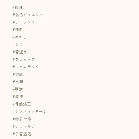
#痩身
⁡#温活ダイエット
⁡#デトックス
⁡#美肌
#ニキビ
#シミ
⁡#若返り
⁡#フェムケア⁡
⁡#フェムテック
⁡#健康
⁡#水素
#腸活
⁡#滝汗
#骨盤矯正
#リンパマッサージ
⁡#特許取得
⁡#テラヘルツ
⁡#子宮温活