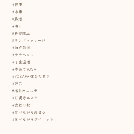
⁡#健康
⁡#水素
#腸活
⁡#滝汗
#骨盤矯正
#リンパマッサージ
⁡#特許取得
⁡#テラヘルツ
⁡#子宮温活
⁡#本気でYOSA
⁡#YOSAPARKひだまり
⁡#妊活
#福井市エステ
⁡#灯明寺エステ⁡
⁡#食欲の秋 ⁡
⁡#食べながら痩せる ⁡
⁡#食べながらダイエット