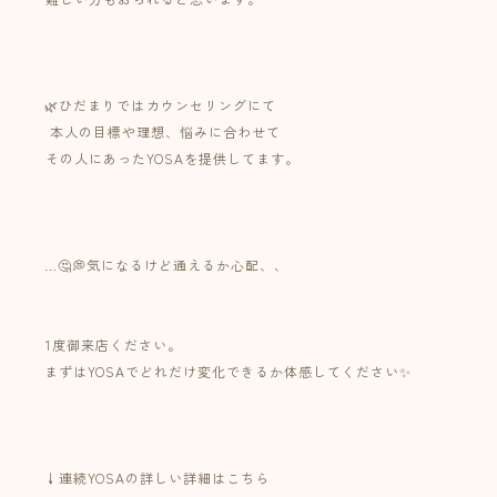
⁡⁡
🌿ひだまりでは⁡カウンセリングにて
⁡本人の目標や理想、悩みに合わせて⁡⁡
⁡その人にあったYOSAを提供してます。⁡
⁡⁡⁡
⁡⁡
…🤔💭気になるけど通えるか心配、、⁡⁡
⁡
⁡⁡
⁡1度御来店ください。⁡
まずはYOSAでどれだけ変化できるか体感してください✨⁡
⁡⁡
⁡
↓連続YOSAの詳しい詳細はこちら