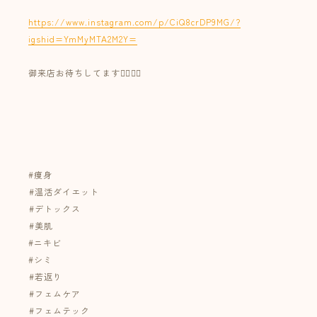
https://www.instagram.com/p/CiQ8crDP9MG/?
igshid=YmMyMTA2M2Y=
御来店お待ちしてます🙇‍♀️🙇‍♀️
⁡⁡
⁡
⁡
#痩身
⁡#温活ダイエット
⁡#デトックス
⁡#美肌
#ニキビ
#シミ
⁡#若返り
⁡#フェムケア⁡
⁡#フェムテック