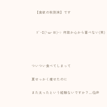
【食欲の秋到来】です⁡
⁡
ｶﾞｰΣ(`･ω･Ⅲ)ｰﾝ⁡ 何故か心から喜べない(笑)
⁡⁡
⁡
ついつい食べてしまって⁡
⁡
夏せっかく痩せたのに⁡
⁡
また太ったという経験ないですか？…🤔💭⁡
⁡⁡