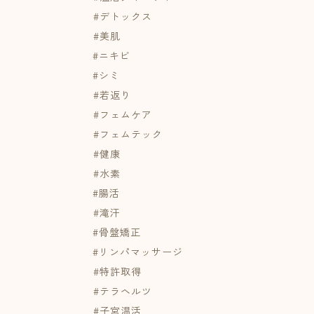
⁡#デトックス
⁡#美肌
#ニキビ
#シミ
⁡#若返り
⁡#フェムケア⁡
⁡#フェムテック
⁡#健康
⁡#水素
#腸活
⁡#滝汗
#骨盤矯正
#リンパマッサージ
⁡#特許取得
⁡#テラヘルツ
⁡#子宮温活