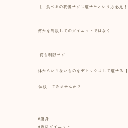
【⠀⁡⁡⁡食べるの我慢せずに痩せたという方⁡必見
⁡⁡
何かを制限してのダイエットではなく⁡
⁡⁡
⁡何も制限せず
⁡⁡
体からいらないものをデトックスして痩せる【Y
⁡
⁡⁡体験してみませんか？⁡
⁡⁡
⁡
#痩身
⁡#温活ダイエット