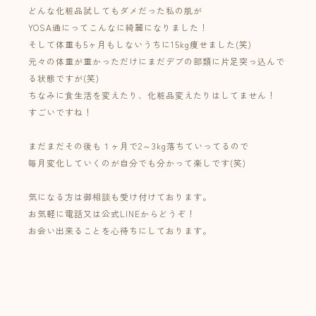
どんな化粧品試してもダメだった私の肌が
YOSA通にってこんなに綺麗になりました！
そして体重も5ヶ月もしないうちに15kg痩せました(笑)
元々の体重が重かっただけにまだデブの部類に片足突っ込んで
る状態ですが(笑)
ちなみに食生活を変えたり、化粧品変えたりはしてません！
すごいですね！
まだまだその後も１ヶ月で2～3kg落ちていってるので
毎月変化していくのが自分でも分かって楽しです(笑)
気になる方は御相談も受け付けております。
お気軽に電話又は公式LINEからどうぞ！
お会い出来ることを心待ちにしております。